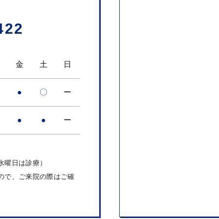
422
木
金
土
日
●
〇
ー
●
●
ー
水曜日は診療）
ので、ご来院の際はご確