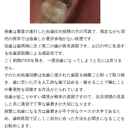
画像は重度の進行した虫歯(C4)状態の方の写真で、残念ながら現
代の医学では抜歯しか選択余地がない状態です。
虫歯は歯周病に次ぐ第二の歯の喪失原因です。お口の中に生息す
る虫歯原因菌による感染症です。
ごく初期のC0を除き、一度虫歯になってしまうと元には戻りま
せん。
そのため虫歯治療は虫歯に侵された歯質を細菌ごと削って取り除
き、歯に空いた穴を人工的な歯で詰める・被せることで噛むこと
や審美性を回復する方法がとられています。
虫歯が起こりやすい環境が根本の原因ですので、生活習慣の見直
しと共に適切で丁寧な歯磨きが大切になります。
頻繁に虫歯になる方は歯磨きが不十分なケースが大半であるた
め、歯科医院で正しくご自分に合った方法をお聞きになることを
お勧めします。