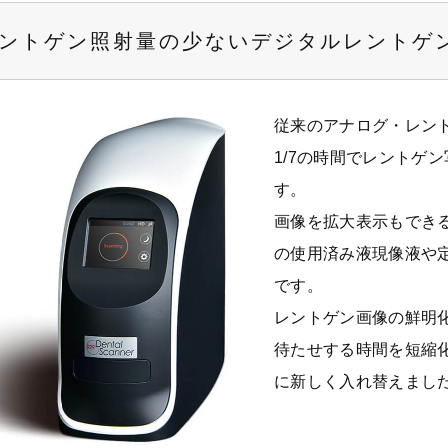
ントゲン照射量の少ないデジタルレントゲ
従来のアナログ・レン
1/7の時間でレントゲ
す。
画像を拡大表示もでき
の使用済み液現像液や
です。
レントゲン画像の鮮明
待たせする時間を短縮化
に新しく入れ替えまし