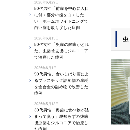
2026年6月29日
50代男性「前歯を中心に人目
に付く部分の歯を白くした
い」ホームホワイトニングで
白い歯を取り戻した症例
虫
2026年6月15日
50代女性「奥歯の銀歯がとれ
た」虫歯除去後にジルコニア
で治療した症例
2026年6月1日
50代男性、食いしばり癖によ
るプラスチック詰め物の摩耗
を金合金の詰め物で改善した
症例
2026年5月18日
30代男性「奥歯に食べ物が詰
まって臭う」親知らずの抜歯
後虫歯をジルコニアで治療し
た症例