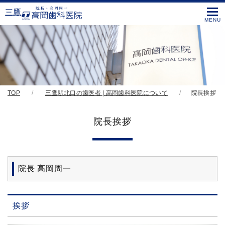
三鷹
TOP
三鷹駅北口の歯医者 | 高岡歯科医院について
院長挨拶
院長挨拶
院長 高岡周一
挨拶