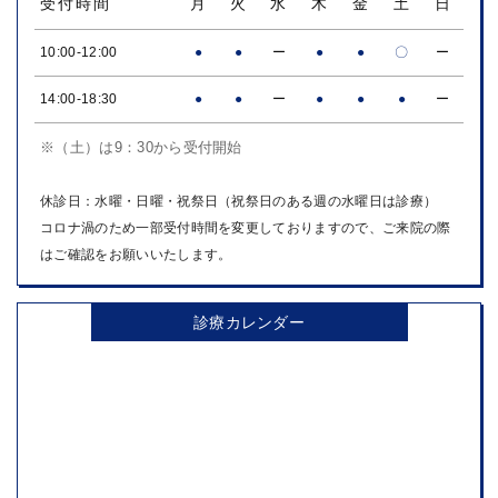
ジ
受付時間
月
火
水
木
金
土
日
送
10:00-12:00
●
●
ー
●
●
〇
ー
り
14:00-18:30
●
●
ー
●
●
●
ー
※（土）は9：30から受付開始
休診日：水曜・日曜・祝祭日（祝祭日のある週の水曜日は診療）
コロナ渦のため一部受付時間を変更しておりますので、ご来院の際
はご確認をお願いいたします。
診療カレンダー