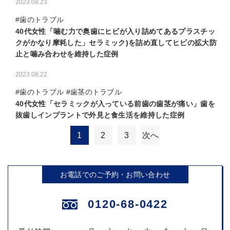
2023.08.23
#歯のトラブル
40代女性「噛む力で奥歯にヒビが入り詰めてあるプラスチッ
クがかなり摩耗した」セラミック)を詰め直してヒビの拡大防
止と噛み合わせを維持した症例
2023.08.22
#歯のトラブル #歯茎のトラブル
40代女性「セラミックが入っている前歯の歯茎が痛い」歯を
抜歯しインプラントで外見と食生活を維持した症例
1
2
3
次へ
投
稿
お電話でのご予約・お問い合わせ
の
ペ
0120-68-0422
ー