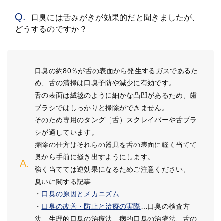
口臭には舌みがきが効果的だと聞きましたが、
どうするのですか？
口臭の約80％が舌の表面から発生するガスであるた
め、舌の清掃は口臭予防や減少に有効です。
舌の表面は絨毯のように細かな凸凹があるため、歯
ブラシではしっかりと掃除ができません。
そのため専用のタング（舌）スクレイパーや舌ブラ
シが適しています。
掃除の仕方はそれらの器具を舌の表面に軽く当てて
奥から手前に掻き出すようにします。
強く当てては逆効果になるためご注意ください。
臭いに関する記事
・
口臭の原因とメカニズム
・
口臭の改善・防止と治療の実際
…口臭の検査方
法、生理的口臭の治療法、病的口臭の治療法、舌の