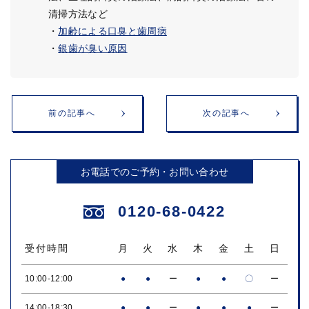
清掃方法など
・
加齢による口臭と歯周病
・
銀歯が臭い原因
前の記事へ
次の記事へ
お電話でのご予約・お問い合わせ
0120-68-0422
受付時間
月
火
水
木
金
土
日
10:00-12:00
●
●
ー
●
●
〇
ー
14:00-18:30
●
●
ー
●
●
●
ー