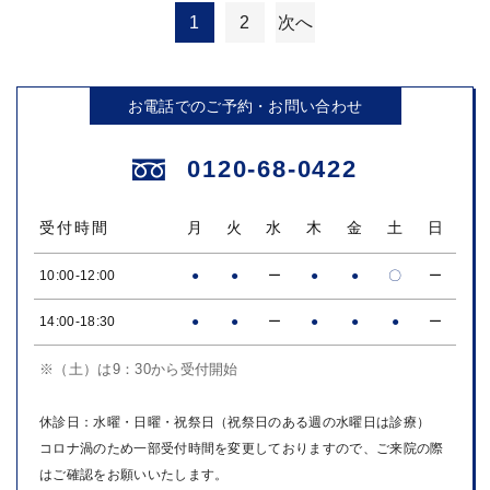
1
2
次へ
投
稿
お電話でのご予約・お問い合わせ
の
ペ
0120-68-0422
ー
ジ
受付時間
月
火
水
木
金
土
日
送
10:00-12:00
●
●
ー
●
●
〇
ー
り
14:00-18:30
●
●
ー
●
●
●
ー
※（土）は9：30から受付開始
休診日：水曜・日曜・祝祭日（祝祭日のある週の水曜日は診療）
コロナ渦のため一部受付時間を変更しておりますので、ご来院の際
はご確認をお願いいたします。